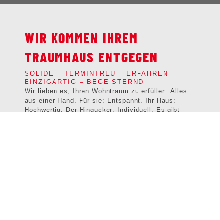
WIR KOMMEN IHREM
TRAUMHAUS ENTGEGEN
SOLIDE – TERMINTREU – ERFAHREN –
EINZIGARTIG – BEGEISTERND
Wir lieben es, Ihren Wohntraum zu erfüllen. Alles
aus einer Hand. Für sie: Entspannt. Ihr Haus:
Hochwertig. Der Hingucker: Individuell. Es gibt
wenig für Sie zu tun. Ihre Ideen und Wünsche sind
unsere Herausforderung. Wir planen bis ins
kleinste Detail, Sie zu begeistern ist unser
Ansporn. Wir erledigen das Gesamtpaket „Traum
vom Wohnen“, Sie das einziehen. Wir halten unser
Versprechen. Und wenn wir von schlüsselfertig
sprechen, meinen wir schlüsselfertig. Ohne Wenn
und Aber. Zum verlässlichen Festpreis.