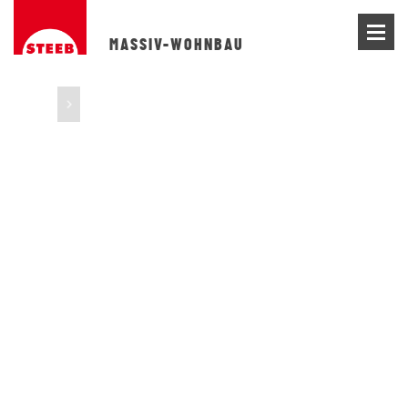
MASSIV-WOHNBAU
Next
MER
S